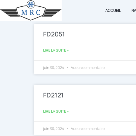
Aller
ACCUEIL
R
au
contenu
FD2051
LIRE LA SUITE »
juin 30, 2024
Aucun commentaire
FD2121
LIRE LA SUITE »
juin 30, 2024
Aucun commentaire