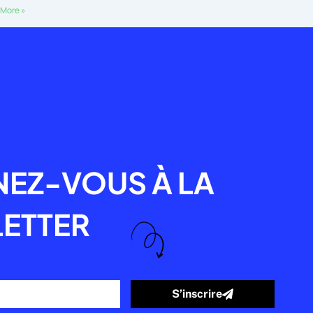
More »
R
EZ-VOUS À LA
ETTER
S’inscrire