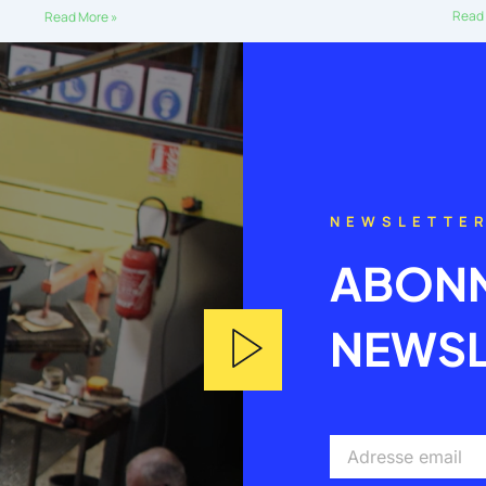
Read 
Read More »
NEWSLETTE
ABONN
NEWSL
Adresse
email