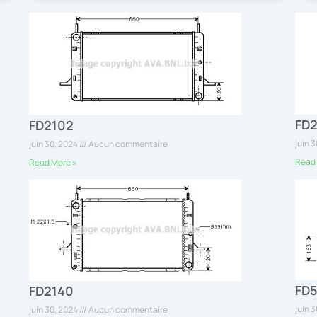
FD
FD2102
juin 
juin 30, 2024
Aucun commentaire
Read 
Read More »
FD
FD2140
juin 
juin 30, 2024
Aucun commentaire