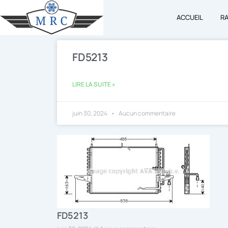
Aller
ACCUEIL
R
au
contenu
FD5213
LIRE LA SUITE »
juin 30, 2024
Aucun commentaire
FD5213