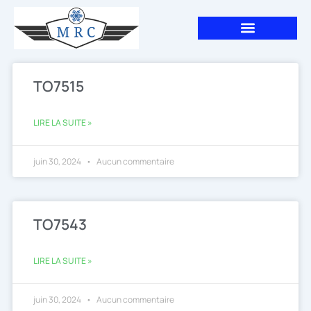
Aller
au
contenu
TO7515
LIRE LA SUITE »
juin 30, 2024
Aucun commentaire
TO7543
LIRE LA SUITE »
juin 30, 2024
Aucun commentaire