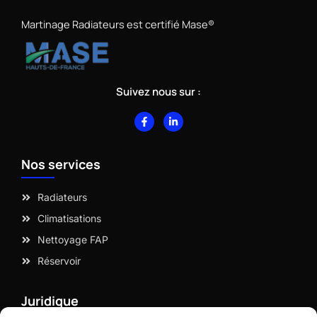
Martinage Radiateurs est certifié Mase®
Suivez nous sur :
F
L
a
i
c
n
e
k
b
e
Nos services
o
d
o
i
k
n
-
-
Radiateurs
f
i
n
Climatisations
Nettoyage FAP
Réservoir
Juridique