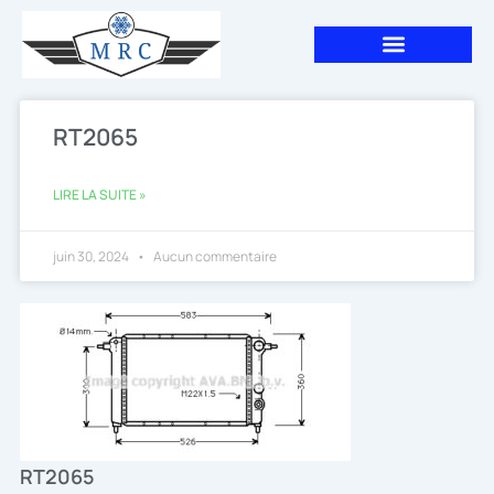
Aller
au
contenu
RT2065
LIRE LA SUITE »
juin 30, 2024
Aucun commentaire
RT2065