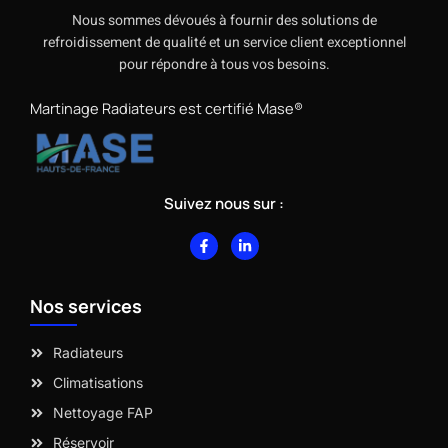
Nous sommes dévoués à fournir des solutions de
refroidissement de qualité et un service client exceptionnel
pour répondre à tous vos besoins.
Martinage Radiateurs est certifié Mase®
Suivez nous sur :
F
L
a
i
c
n
e
k
b
e
Nos services
o
d
o
i
k
n
-
-
Radiateurs
f
i
n
Climatisations
Nettoyage FAP
Réservoir