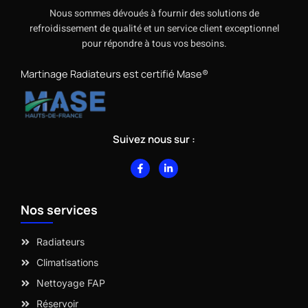
Nous sommes dévoués à fournir des solutions de
refroidissement de qualité et un service client exceptionnel
pour répondre à tous vos besoins.
Martinage Radiateurs est certifié Mase®
Suivez nous sur :
F
L
a
i
c
n
e
k
b
e
Nos services
o
d
o
i
k
n
-
-
Radiateurs
f
i
n
Climatisations
Nettoyage FAP
Réservoir