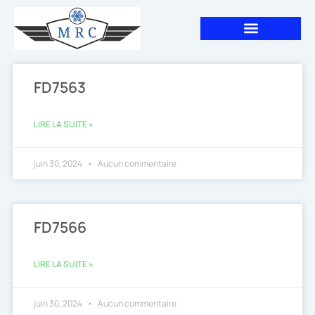
Aller
au
contenu
FD7563
LIRE LA SUITE »
juin 30, 2024
Aucun commentaire
FD7566
LIRE LA SUITE »
juin 30, 2024
Aucun commentaire