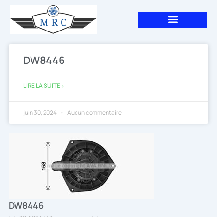
Aller
au
contenu
DW8446
LIRE LA SUITE »
juin 30, 2024
Aucun commentaire
DW8446