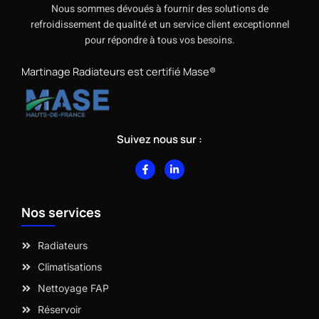
Nous sommes dévoués à fournir des solutions de
refroidissement de qualité et un service client exceptionnel
pour répondre à tous vos besoins.
Martinage Radiateurs est certifié Mase®
Suivez nous sur :
F
L
a
i
c
n
e
k
b
e
Nos services
o
d
o
i
k
n
-
-
Radiateurs
f
i
n
Climatisations
Nettoyage FAP
Réservoir