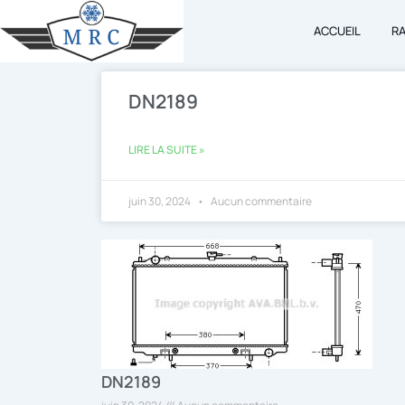
Aller
ACCUEIL
R
au
contenu
DN2189
LIRE LA SUITE »
juin 30, 2024
Aucun commentaire
DN2189