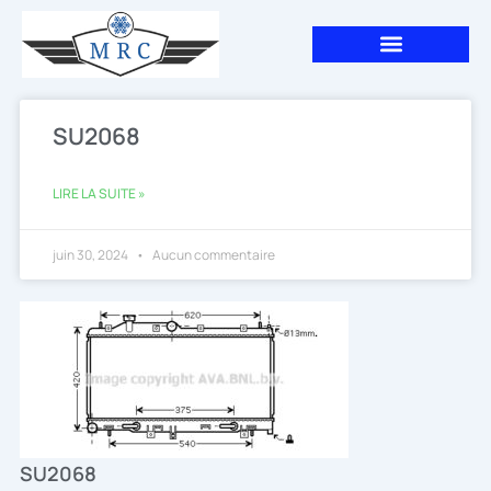
Aller
au
contenu
SU2068
LIRE LA SUITE »
juin 30, 2024
Aucun commentaire
SU2068