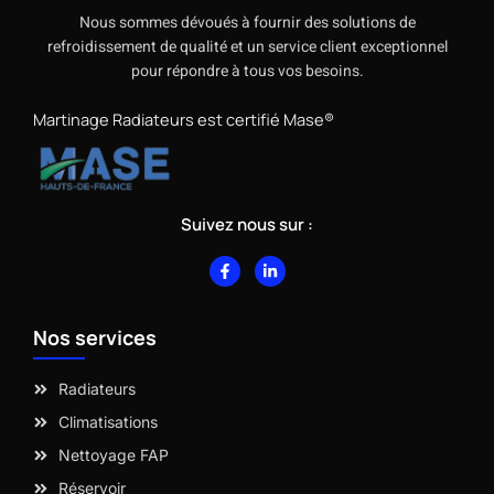
Nous sommes dévoués à fournir des solutions de
refroidissement de qualité et un service client exceptionnel
pour répondre à tous vos besoins.
Martinage Radiateurs est certifié Mase®
Suivez nous sur :
F
L
a
i
c
n
e
k
b
e
Nos services
o
d
o
i
k
n
-
-
Radiateurs
f
i
n
Climatisations
Nettoyage FAP
Réservoir