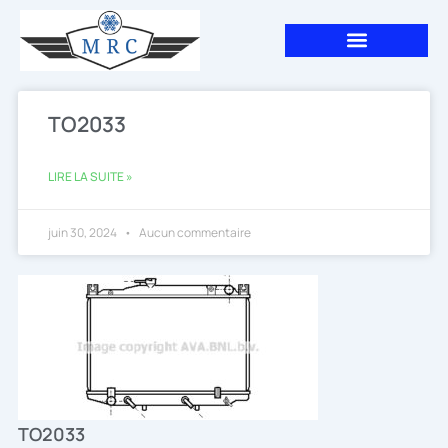
Aller
au
contenu
TO2033
LIRE LA SUITE »
juin 30, 2024
Aucun commentaire
TO2033