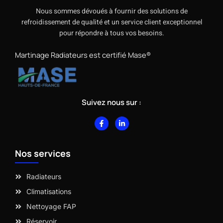
Nous sommes dévoués à fournir des solutions de
refroidissement de qualité et un service client exceptionnel
pour répondre à tous vos besoins.
Martinage Radiateurs est certifié Mase®
Suivez nous sur :
F
L
a
i
c
n
e
k
b
e
Nos services
o
d
o
i
k
n
-
-
Radiateurs
f
i
n
Climatisations
Nettoyage FAP
Réservoir