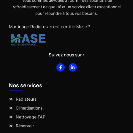
Nous sommes dévoués à fournir des solutions de
refroidissement de qualité et un service client exceptionnel
pour répondre à tous vos besoins.
Martinage Radiateurs est certifié Mase®
Suivez nous sur :
F
L
a
i
c
n
e
k
b
e
Nos services
o
d
o
i
k
n
-
-
Radiateurs
f
i
n
Climatisations
Nettoyage FAP
Réservoir