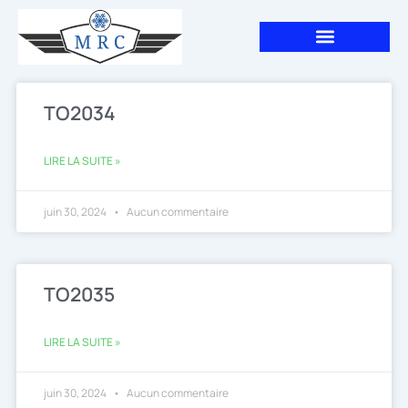
Aller
au
contenu
TO2034
LIRE LA SUITE »
juin 30, 2024
Aucun commentaire
TO2035
LIRE LA SUITE »
juin 30, 2024
Aucun commentaire