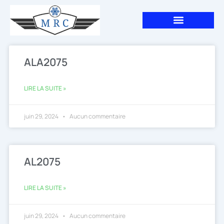
Aller
au
contenu
Page
Page
ALA2075
LIRE LA SUITE »
juin 29, 2024
Aucun commentaire
AL2075
LIRE LA SUITE »
juin 29, 2024
Aucun commentaire