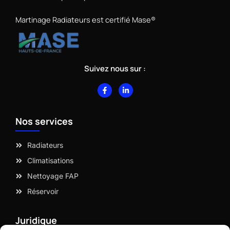
Martinage Radiateurs est certifié Mase®
Suivez nous sur :
F
L
a
i
c
n
e
k
b
e
Nos services
o
d
o
i
k
n
-
-
Radiateurs
f
i
n
Climatisations
Nettoyage FAP
Réservoir
Juridique