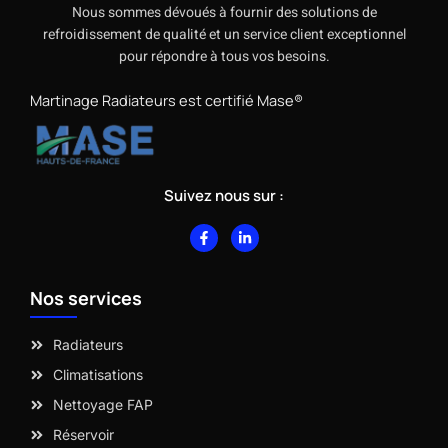
Nous sommes dévoués à fournir des solutions de
refroidissement de qualité et un service client exceptionnel
pour répondre à tous vos besoins.
Martinage Radiateurs est certifié Mase®
Suivez nous sur :
F
L
a
i
c
n
e
k
b
e
Nos services
o
d
o
i
k
n
-
-
Radiateurs
f
i
n
Climatisations
Nettoyage FAP
Réservoir