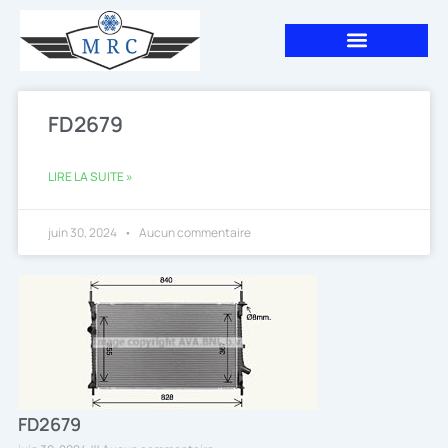
Aller
au
contenu
FD2679
LIRE LA SUITE »
juin 30, 2024
Aucun commentaire
FD2679