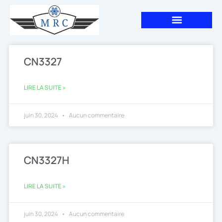
Aller
au
contenu
CN3327
LIRE LA SUITE »
juin 30, 2024
Aucun commentaire
CN3327H
LIRE LA SUITE »
juin 30, 2024
Aucun commentaire