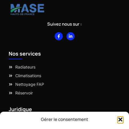
Suivez nous sur :
F
L
a
i
c
n
e
k
b
e
Nos services
o
d
o
i
k
n
-
-
Radiateurs
f
i
n
Climatisations
Nettoyage FAP
Réservoir
Juridique
Gérer le consentement
Mentions légales