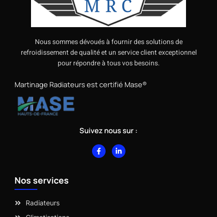
Nous sommes dévoués à fournir des solutions de
refroidissement de qualité et un service client exceptionnel
pour répondre à tous vos besoins.
Martinage Radiateurs est certifié Mase®
Suivez nous sur :
F
L
a
i
c
n
e
k
b
e
Nos services
o
d
o
i
k
n
-
-
Radiateurs
f
i
n