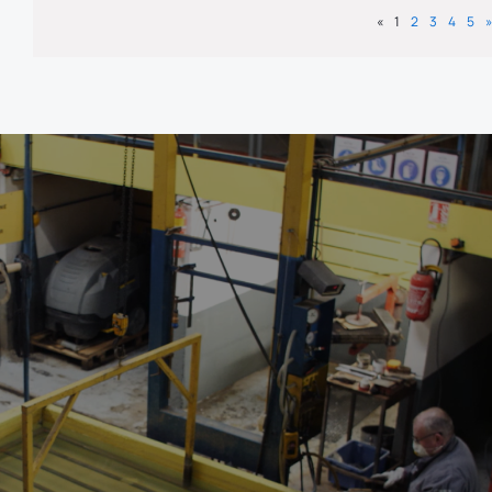
«
1
2
3
4
5
»