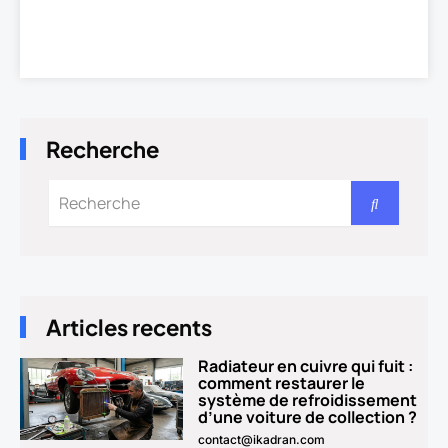
t
e
r
n
a
t
Recherche
i
v
e
:
Articles recents
Radiateur en cuivre qui fuit :
Page
Page
Page
Page
Page
comment restaurer le
système de refroidissement
d’une voiture de collection ?
contact@ikadran.com