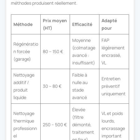
méthodes produisent réellement.
Prix moyen
Adapté
Méthode
Efficacité
(HT)
pour
Moyenne
FAP
Régénératio
(colmatage
légèrement
n forcée
80 – 150 €
avancé :
encrassé,
(garage)
insuffisant)
VL
Nettoyage
Faible à
Entretien
additif /
nulle au
30 – 80 €
préventif
produit
stade
uniquement
liquide
avancé
Élevée
Nettoyage
VL et poids
(filtre
thermique
lourds,
250 – 500 €
démonté,
professionn
encrassage
traitement
el
important
en four)