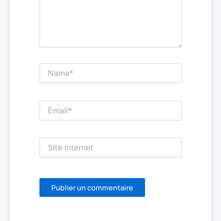
Name*
Email*
Site
Internet
A
l