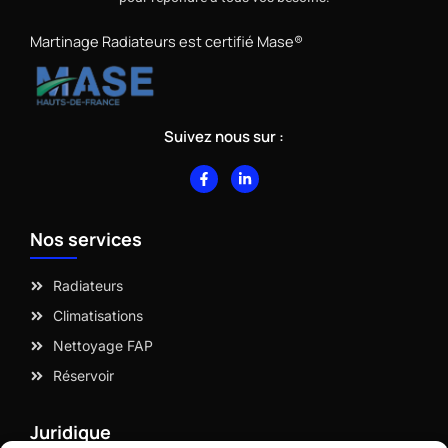
Martinage Radiateurs est certifié Mase®
Suivez nous sur :
F
L
a
i
c
n
e
k
b
e
Nos services
o
d
o
i
k
n
-
-
Radiateurs
f
i
n
Climatisations
Nettoyage FAP
Réservoir
Juridique