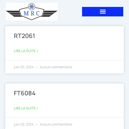
Aller
au
contenu
Page
Page
RT2061
LIRE LA SUITE »
juin 30, 2024
Aucun commentaire
FT6084
LIRE LA SUITE »
juin 29, 2024
Aucun commentaire